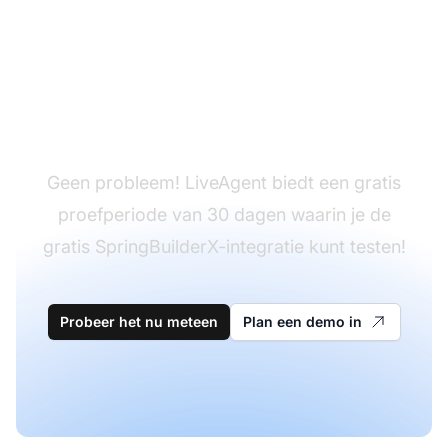
Heb je LiveAgent nog
niet?
Geen probleem! LiveAgent biedt een gratis
proefperiode van 30 dagen waarin je de
gratis SpringBuilderX-integratie kunt testen!
Probeer het nu meteen
Plan een demo in