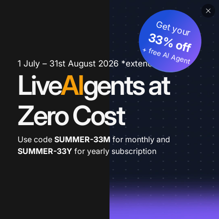
Get your
33% off
+ free AI Agent
1 July – 31st August 2026 *extended
Live
AI
gents at
Zero Cost
Use code
SUMMER-33M
for monthly and
SUMMER-33Y
for yearly subscription