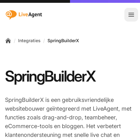
:site.title
Hoo
/
/
Integraties
SpringBuilderX
Home
SpringBuilderX
SpringBuilderX is een gebruiksvriendelijke
websitebouwer geïntegreerd met LiveAgent, met
functies zoals drag-and-drop, teambeheer,
eCommerce-tools en bloggen. Het verbetert
klantenondersteuning met snelle live chat en