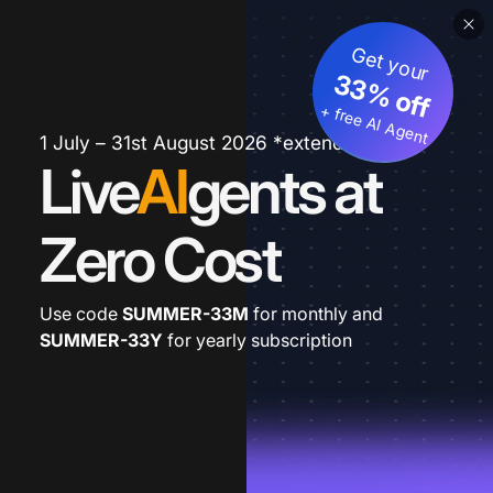
Get your
33% off
+ free AI Agent
1 July – 31st August 2026 *extended
Live
AI
gents at
Zero Cost
Use code
SUMMER-33M
for monthly and
SUMMER-33Y
for yearly subscription