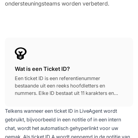
ondersteuningsteams worden verbeterd.
Wat is een Ticket ID?
Een ticket ID is een referentienummer
bestaande uit een reeks hoofdletters en
nummers. Elke ID bestaat uit 11 karakters en
ziet er als volgt uit: XXX-XXXXX-XXX. Telkens
wanneer een ticket ID in LiveAgent wordt
Telkens wanneer een ticket ID in LiveAgent wordt
gebruikt, bijvoorbeeld in een notitie of in een
gebruikt, bijvoorbeeld in een notitie of in een intern
intern chat, wordt het automatisch gehyperlinkt
chat, wordt het automatisch gehyperlinkt voor uw
voor uw gemak.
gemak. Als ticket ID A wordt genoemd in de notitie van