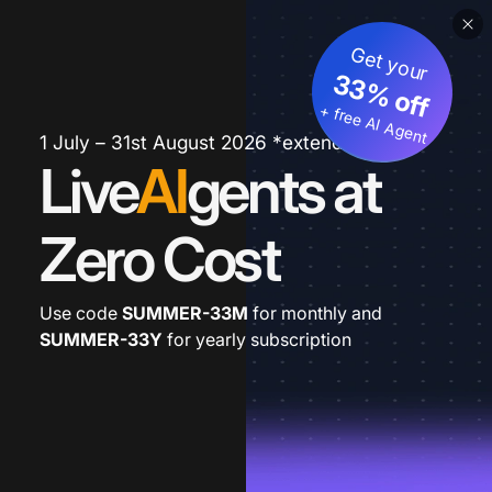
Get your
33% off
+ free AI Agent
1 July – 31st August 2026 *extended
Live
AI
gents at
Zero Cost
Use code
SUMMER-33M
for monthly and
SUMMER-33Y
for yearly subscription