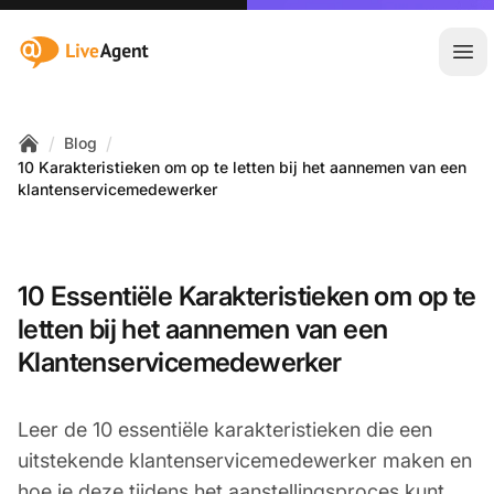
:site.title
Hoo
/
/
Blog
Home
10 Karakteristieken om op te letten bij het aannemen van een
klantenservicemedewerker
10 Essentiële Karakteristieken om op te
letten bij het aannemen van een
Klantenservicemedewerker
Leer de 10 essentiële karakteristieken die een
uitstekende klantenservicemedewerker maken en
hoe je deze tijdens het aanstellingsproces kunt