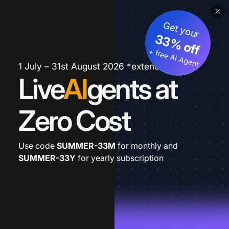
Get your
33% off
+ free AI Agent
1 July – 31st August 2026 *extended
Live
AI
gents at
Zero Cost
Use code
SUMMER-33M
for monthly and
SUMMER-33Y
for yearly subscription