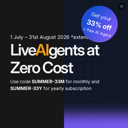
Get your
33% off
+ free AI Agent
1 July – 31st August 2026 *extended
Live
AI
gents at
Zero Cost
Use code
SUMMER-33M
for monthly and
SUMMER-33Y
for yearly subscription