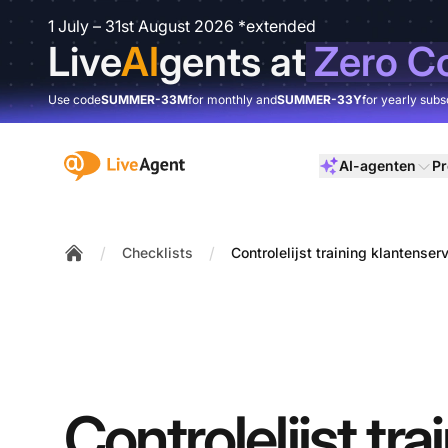
1 July – 31st August 2026 *extended
Live
AI
gents at
Zero C
Use code
SUMMER-33M
for monthly and
SUMMER-33Y
for yearly subs
:site.title
AI-agenten
Pr
/
/
Checklists
Controlelijst training klantens
Home
Controlelijst tra