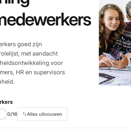
emedewerkers
rkers goed zijn
olelijst, met aandacht
igheidsontwikkeling voor
emers, HR en supervisors
nheid.
rkers
nieuwe medewerker voor
0
/
16
Alles uitvouwen