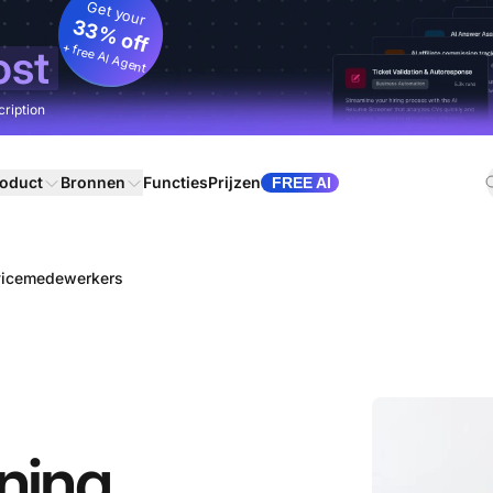
Get your
33% off
+ free AI Agent
ost
cription
oduct
Bronnen
Functies
Prijzen
FREE AI
ervicemedewerkers
ining