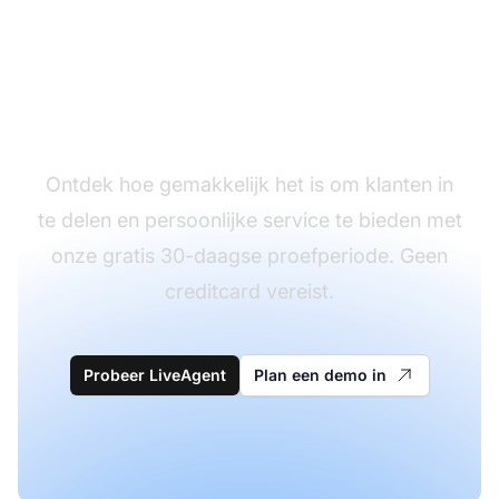
Klaar om unieke
contactgroepen te
maken?
Ontdek hoe gemakkelijk het is om klanten in
te delen en persoonlijke service te bieden met
onze gratis 30-daagse proefperiode. Geen
creditcard vereist.
Probeer LiveAgent
Plan een demo in