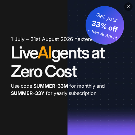
Get your
33% off
+ free AI Agent
1 July – 31st August 2026 *extended
Live
AI
gents at
Zero Cost
Use code
SUMMER-33M
for monthly and
SUMMER-33Y
for yearly subscription