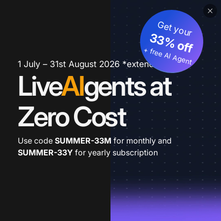
Get your
33% off
+ free AI Agent
1 July – 31st August 2026 *extended
Live
AI
gents at
Zero Cost
Use code
SUMMER-33M
for monthly and
SUMMER-33Y
for yearly subscription