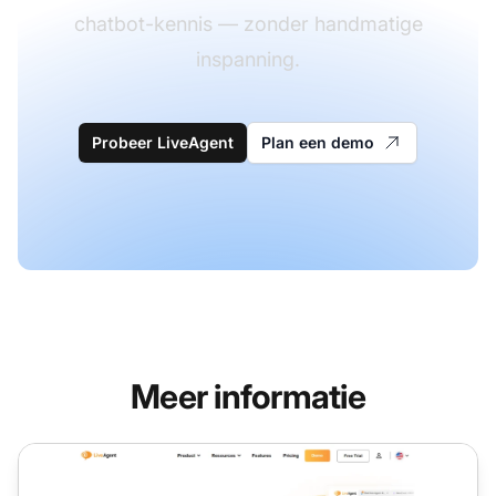
chatbot-kennis — zonder handmatige
inspanning.
Probeer LiveAgent
Plan een demo
Meer informatie
AI Autoresponder