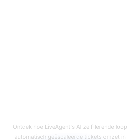
Maak van elk opgelost
ticket een
leermogelijkheid
Ontdek hoe LiveAgent's AI zelf-lerende loop
automatisch geëscaleerde tickets omzet in