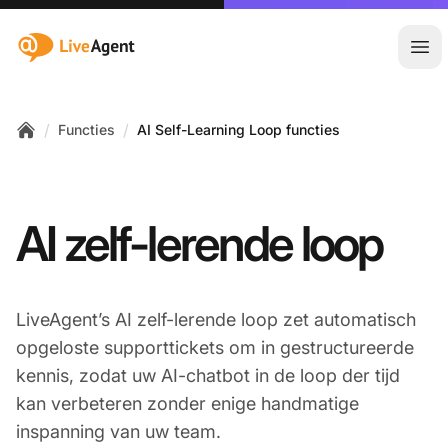
:site.title
Hoo
/
/
Functies
AI Self-Learning Loop functies
Home
AI zelf-lerende loop
LiveAgent’s AI zelf-lerende loop zet automatisch
opgeloste supporttickets om in gestructureerde
kennis, zodat uw AI-chatbot in de loop der tijd
kan verbeteren zonder enige handmatige
inspanning van uw team.