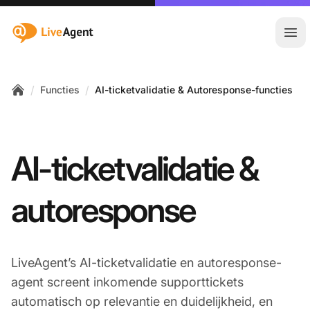
:site.title
Hoo
/
/
Functies
AI-ticketvalidatie & Autoresponse-functies
Home
AI-ticketvalidatie &
autoresponse
LiveAgent’s AI-ticketvalidatie en autoresponse-
agent screent inkomende supporttickets
automatisch op relevantie en duidelijkheid, en