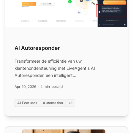
AI Autoresponder
Transformeer de efficiëntie van uw
klantenondersteuning met LiveAgent's AI
Autoresponder, een intelligent
automatiseringshulpmiddel dat directe,
Apr 20, 2026
4 min leestijd
gepersonaliseer...
AI Features
Automation
+1
Ticketsoftware met AI-agenten