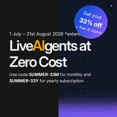
Get your
33% off
+ free AI Agent
1 July – 31st August 2026 *extended
Live
AI
gents at
Zero Cost
Use code
SUMMER-33M
for monthly and
SUMMER-33Y
for yearly subscription