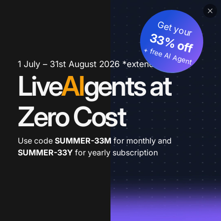
Get your
33% off
+ free AI Agent
1 July – 31st August 2026 *extended
Live
AI
gents at
Zero Cost
Use code
SUMMER-33M
for monthly and
SUMMER-33Y
for yearly subscription