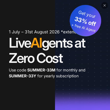
Get your
33% off
+ free AI Agent
1 July – 31st August 2026 *extended
Live
AI
gents at
Zero Cost
Use code
SUMMER-33M
for monthly and
SUMMER-33Y
for yearly subscription