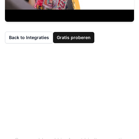
Back to Integraties
Gratis proberen
Heb je LiveAgent nog
niet?