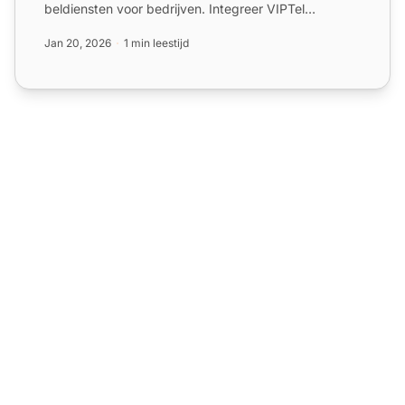
beldiensten voor bedrijven. Integreer VIPTel
naadloos met LiveAg...
Jan 20, 2026
1 min leestijd