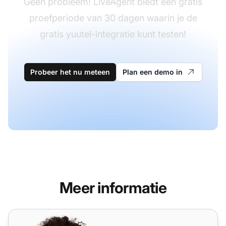
Geen probleem! LiveAgent biedt een gratis
proefperiode van 30 dagen waarin je de
gratis yuutel-integratie kunt testen!
Probeer het nu meteen
Plan een demo in
Meer informatie
Yootel