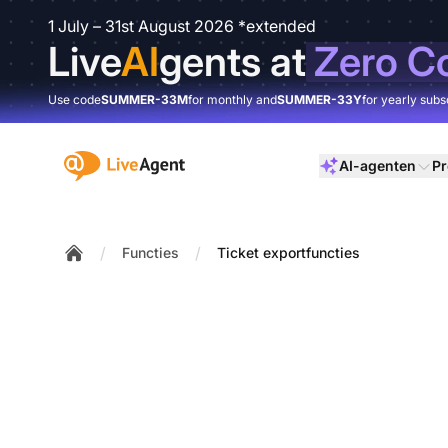
1 July – 31st August 2026 *extended
Live
AI
gents at
Zero C
Use code
SUMMER-33M
for monthly and
SUMMER-33Y
for yearly subs
:site.title
AI-agenten
Pr
/
/
Functies
Ticket exportfuncties
Home