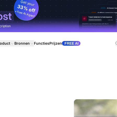
Get your
33% off
+ free AI Agent
ost
cription
oduct
Bronnen
Functies
Prijzen
FREE AI