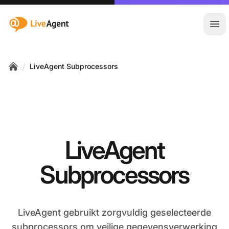
:site.title
Hoo
/
LiveAgent Subprocessors
Home
LiveAgent
Subprocessors
LiveAgent gebruikt zorgvuldig geselecteerde
subprocessors om veilige gegevensverwerking