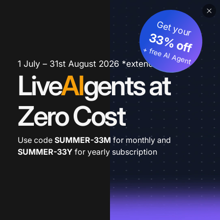
Get your
33% off
+ free AI Agent
1 July – 31st August 2026 *extended
Live
AI
gents at
Zero Cost
Use code
SUMMER-33M
for monthly and
SUMMER-33Y
for yearly subscription