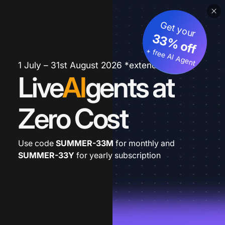
Get your
33% off
+ free AI Agent
1 July – 31st August 2026 *extended
Live
AI
gents at
Zero Cost
Use code
SUMMER-33M
for monthly and
SUMMER-33Y
for yearly subscription