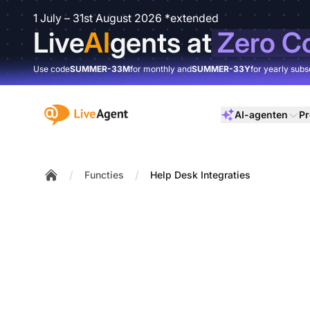
1 July – 31st August 2026 *extended
Live
AI
gents at
Zero C
Use code
SUMMER-33M
for monthly and
SUMMER-33Y
for yearly subs
:site.title
AI-agenten
Pr
/
/
Functies
Help Desk Integraties
Home