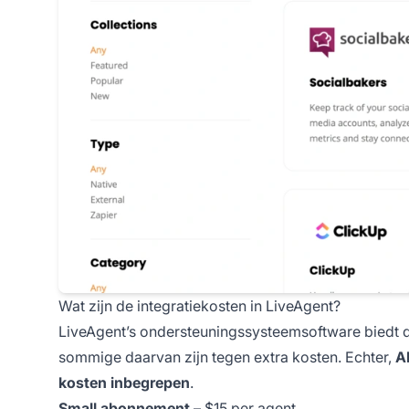
Wat zijn de integratiekosten in LiveAgent?
LiveAgent’s ondersteuningssysteemsoftware biedt d
sommige daarvan zijn tegen extra kosten. Echter,
A
kosten inbegrepen
.
Small abonnement
– $15 per agent