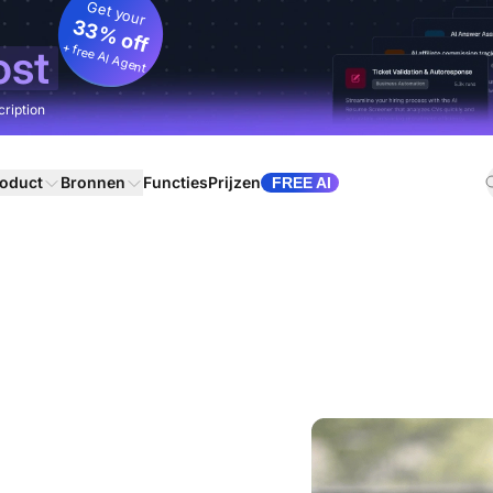
Get your
33% off
+ free AI Agent
ost
cription
oduct
Bronnen
Functies
Prijzen
FREE AI