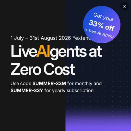
Get your
33% off
+ free AI Agent
1 July – 31st August 2026 *extended
Live
AI
gents at
Zero Cost
Use code
SUMMER-33M
for monthly and
SUMMER-33Y
for yearly subscription