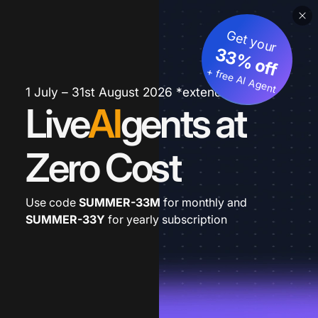
Get your
33% off
+ free AI Agent
1 July – 31st August 2026 *extended
Live
AI
gents at
Zero Cost
Use code
SUMMER-33M
for monthly and
SUMMER-33Y
for yearly subscription