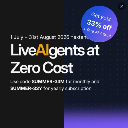
Get your
33% off
+ free AI Agent
1 July – 31st August 2026 *extended
Live
AI
gents at
Zero Cost
Use code
SUMMER-33M
for monthly and
SUMMER-33Y
for yearly subscription