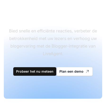
klantenservice met
gemak?
Bied snelle en efficiënte reacties, verbeter de
betrokkenheid met uw lezers en verhoog uw
blogervaring met de Blogger-integratie van
LiveAgent.
Probeer het nu meteen
Plan een demo