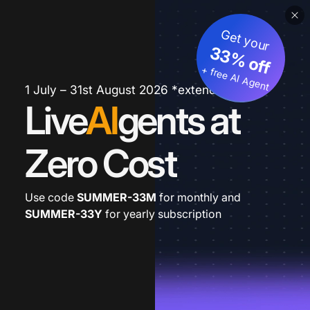
Get your
33% off
+ free AI Agent
1 July – 31st August 2026 *extended
Live
AI
gents at
Zero Cost
Use code
SUMMER-33M
for monthly and
SUMMER-33Y
for yearly subscription