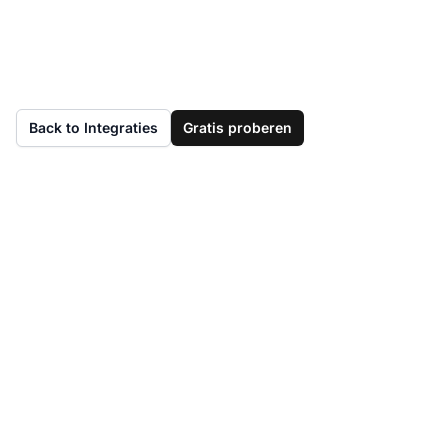
Back to Integraties
Gratis proberen
Vereenvoudig uw
workflow en lever
uitzonderlijke