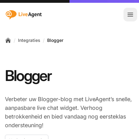
:site.title
Hoo
/
/
Integraties
Blogger
Home
Blogger
Verbeter uw Blogger-blog met LiveAgent’s snelle,
aanpasbare live chat widget. Verhoog
betrokkenheid en bied vandaag nog eersteklas
ondersteuning!