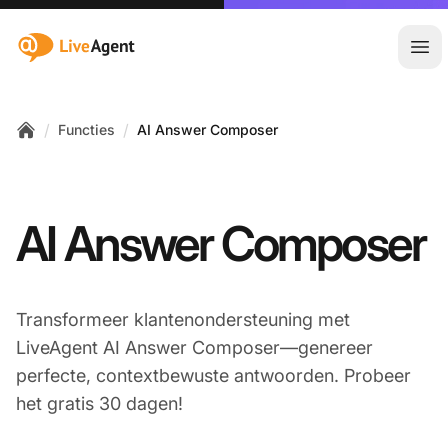
:site.title
Hoo
/
/
Functies
AI Answer Composer
Home
AI Answer Composer
Transformeer klantenondersteuning met
LiveAgent AI Answer Composer—genereer
perfecte, contextbewuste antwoorden. Probeer
het gratis 30 dagen!