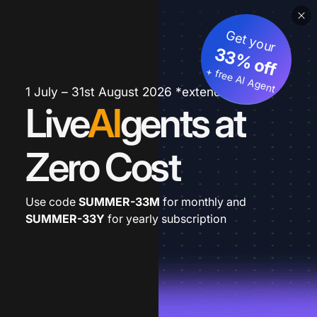
Get your
33% off
+ free AI Agent
1 July – 31st August 2026 *extended
Live
AI
gents at
Zero Cost
Use code
SUMMER-33M
for monthly and
SUMMER-33Y
for yearly subscription