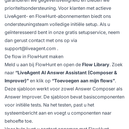
garanderen we gegevensveiligheid en bieden we
prioriteitsondersteuning. Voor klanten met actieve
LiveAgent- en FlowHunt-abonnementen biedt ons
ondersteuningsteam volledige initiële setup. Als u
geïnteresseerd bent in onze gratis setupservice, neem
dan gerust contact met ons op via
support@liveagent.com
.
De flow in FlowHunt maken
Meld u aan bij FlowHunt en open de
Flow Library
. Zoek
naar
“LiveAgent AI Answer Assistant (Composer &
Improver)”
en klik op
“Toevoegen aan mijn flows”
.
Deze sjabloon werkt voor zowel Answer Composer als
Answer Improver. De sjabloon bevat basiscomponenten
voor initiële tests. Na het testen, past u het
systeembericht aan en voegt u componenten naar
behoefte toe.