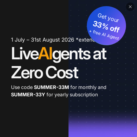
Get your
33% off
+ free AI Agent
1 July – 31st August 2026 *extended
Live
AI
gents at
Zero Cost
Use code
SUMMER-33M
for monthly and
SUMMER-33Y
for yearly subscription