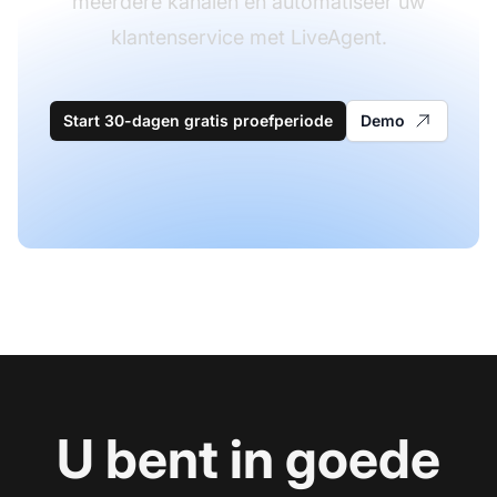
meerdere kanalen en automatiseer uw
klantenservice met LiveAgent.
Start 30-dagen gratis proefperiode
Demo
U bent in goede