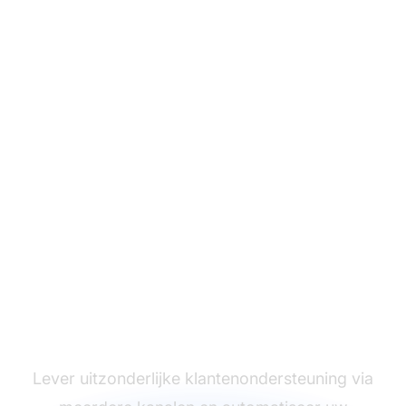
De leider in
klantenservice
software
Lever uitzonderlijke klantenondersteuning via