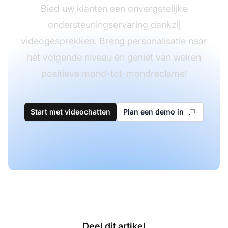
Bied uw klanten een onvergetelijke
ondersteuningservaring dankzij
videogesprekken. Breng personalisatie naar
het volgende niveau en geniet van weken
positieve mond-tot-mondreclame!
Start met videochatten
Plan een demo in
Deel dit artikel