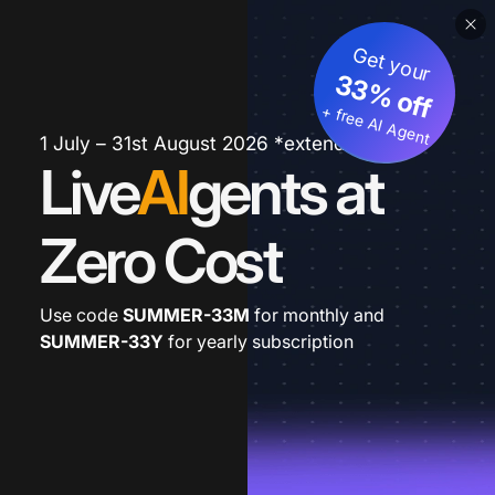
Get your
33% off
+ free AI Agent
1 July – 31st August 2026 *extended
Live
AI
gents at
Zero Cost
Use code
SUMMER-33M
for monthly and
SUMMER-33Y
for yearly subscription