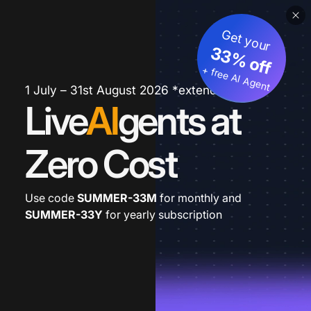
Get your
33% off
+ free AI Agent
1 July – 31st August 2026 *extended
Live
AI
gents at
Zero Cost
Use code
SUMMER-33M
for monthly and
SUMMER-33Y
for yearly subscription