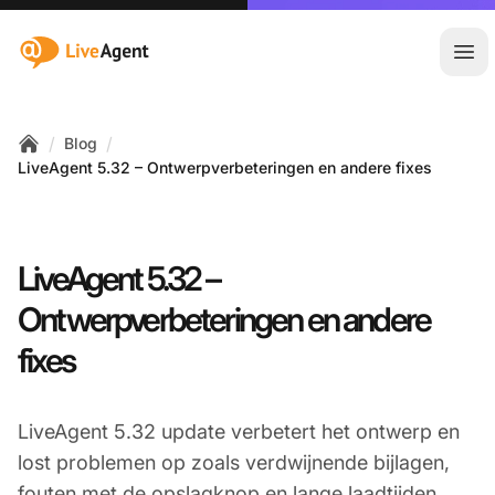
:site.title
Hoo
/
/
Blog
Home
LiveAgent 5.32 – Ontwerpverbeteringen en andere fixes
LiveAgent 5.32 –
Ontwerpverbeteringen en andere
fixes
LiveAgent 5.32 update verbetert het ontwerp en
lost problemen op zoals verdwijnende bijlagen,
fouten met de opslagknop en lange laadtijden.