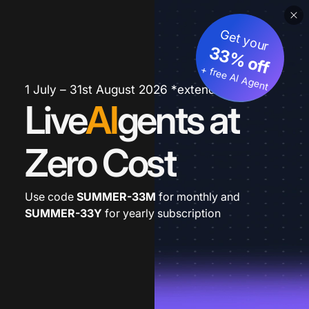
Get your
33% off
+ free AI Agent
1 July – 31st August 2026 *extended
Live
AI
gents at
Zero Cost
Use code
SUMMER-33M
for monthly and
SUMMER-33Y
for yearly subscription