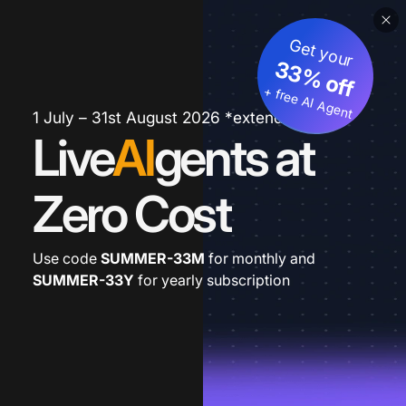
Get your
33% off
+ free AI Agent
1 July – 31st August 2026 *extended
Live
AI
gents at
Zero Cost
Use code
SUMMER-33M
for monthly and
SUMMER-33Y
for yearly subscription