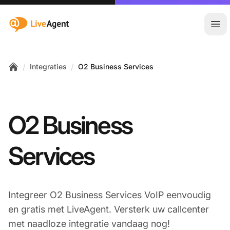
:site.title
Hoo
/
/
Integraties
O2 Business Services
Home
O2 Business
Services
Integreer O2 Business Services VoIP eenvoudig
en gratis met LiveAgent. Versterk uw callcenter
met naadloze integratie vandaag nog!