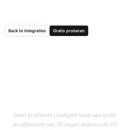
Back to Integraties
Gratis proberen
Nog geen LiveAgent?
Geen probleem! LiveAgent biedt een gratis
proefperiode van 30 dagen waarin u de O2