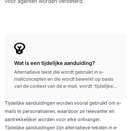
voor agenten worden verbeterd.
Wat is een tijdelijke aanduiding?
Alternatieve tekst die wordt gebruikt in e-
mailconcepten en die wordt bewerkt op basis
van de context van de e-mail, wordt 'tijdelijke
aanduiding' genoemd. Als een medewerker
bijvoorbeeld een e-mailconcept gebruikt dat
Tijdelijke aanduidingen worden vooral gebruikt om e-
een tijdelijke aanduiding 'hallo' bevat, wordt de
mails te personaliseren, waardoor ze relevanter en
tijdelijke aanduiding automatisch vervangen
aantrekkelijker worden voor elke ontvanger.
door de antwoorddatum of de naam van de
Tijdelijke aanduidingen zijn alternatieve teksten in e-
medewerker.