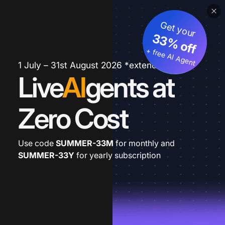
Get your
33% off
+ free AI Agent
1 July – 31st August 2026 *extended
Live
AI
gents at
Zero Cost
Use code
SUMMER-33M
for monthly and
SUMMER-33Y
for yearly subscription