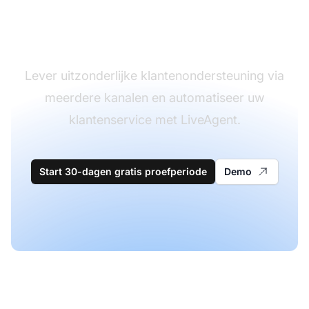
klantenservice
software
Lever uitzonderlijke klantenondersteuning via
meerdere kanalen en automatiseer uw
klantenservice met LiveAgent.
Start 30-dagen gratis proefperiode
Demo