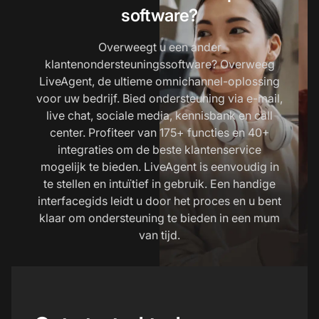
software?
Overweegt u een ander
klantenondersteuningssoftware? Overweeg
LiveAgent, de ultieme omnichannel-oplossing
voor uw bedrijf. Bied ondersteuning via e-mail,
live chat, sociale media, kennisbank en call
center. Profiteer van 175+ functies en 40+
integraties om de beste klantenservice
mogelijk te bieden. LiveAgent is eenvoudig in
te stellen en intuïtief in gebruik. Een handige
interfacegids leidt u door het proces en u bent
klaar om ondersteuning te bieden in een mum
van tijd.