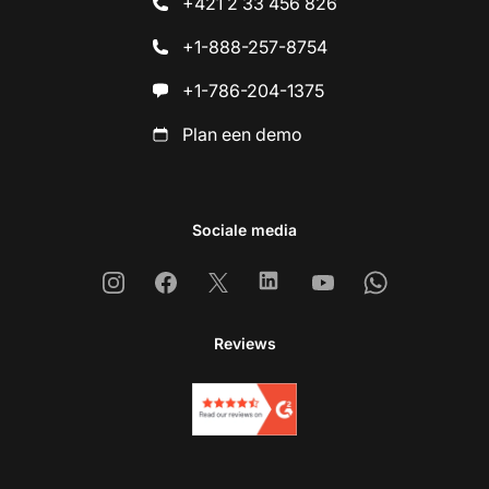
+421 2 33 456 826
+1-888-257-8754
+1-786-204-1375
Plan een demo
Sociale media
Instagram
Facebook
X
Linkedin
Youtube
Whatsapp
Reviews
Ne