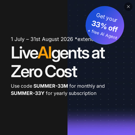
Get your
33% off
+ free AI Agent
1 July – 31st August 2026 *extended
Live
AI
gents at
Zero Cost
Use code
SUMMER-33M
for monthly and
SUMMER-33Y
for yearly subscription