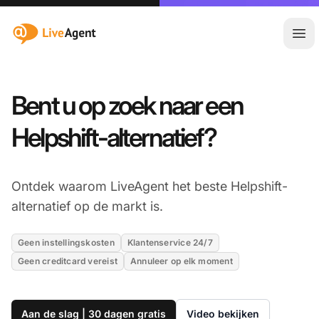
:site.title
Hoo
Bent u op zoek naar een
Helpshift-alternatief?
Ontdek waarom LiveAgent het beste Helpshift-
alternatief op de markt is.
Geen instellingskosten
Klantenservice 24/7
Geen creditcard vereist
Annuleer op elk moment
Aan de slag | 30 dagen gratis
Video bekijken