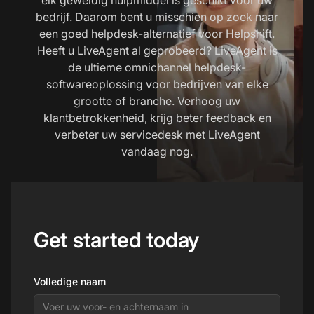
bedrijf. Daarom bent u misschien op zoek naar
een goed helpdesk-alternatief voor Helpshift.
Heeft u LiveAgent al geprobeerd? LiveAgent is
de ultieme omnichannel helpdesk-
softwareoplossing voor bedrijven van elke
grootte of branche. Verhoog uw
klantbetrokkenheid, krijg beter feedback en
verbeter uw servicedesk met LiveAgent
vandaag nog.
Get started today
Volledige naam