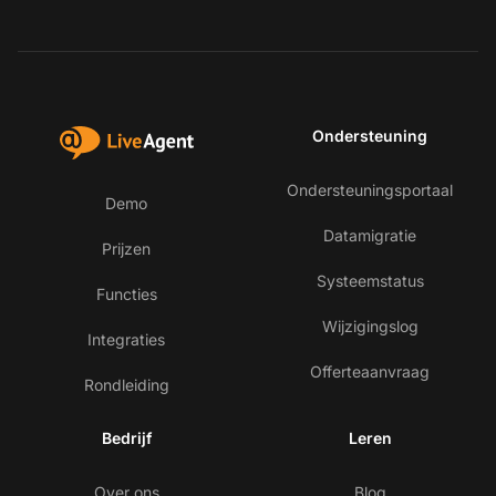
Ondersteuning
Ondersteuningsportaal
Demo
Datamigratie
Prijzen
Systeemstatus
Functies
Wijzigingslog
Integraties
Offerteaanvraag
Rondleiding
Bedrijf
Leren
Ne
Over ons
Blog