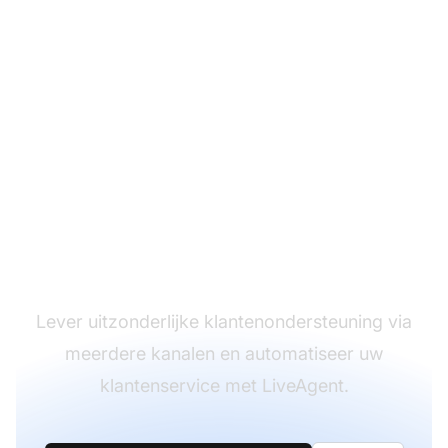
De leider in
klantenservice
software
Lever uitzonderlijke klantenondersteuning via
meerdere kanalen en automatiseer uw
klantenservice met LiveAgent.