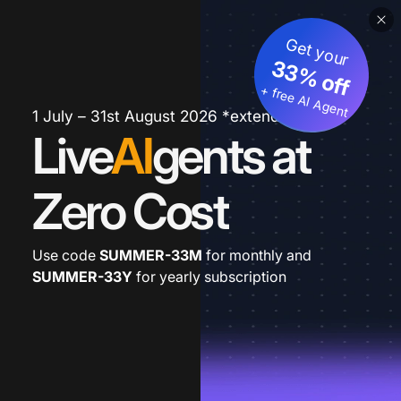
Get your
33% off
+ free AI Agent
1 July – 31st August 2026 *extended
Live
AI
gents at
Zero Cost
Use code
SUMMER-33M
for monthly and
SUMMER-33Y
for yearly subscription