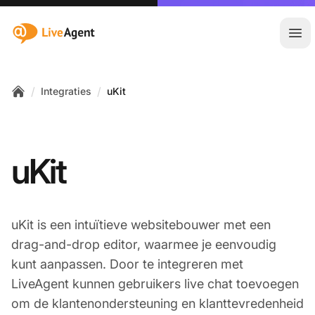
:site.title
Hoo
/
/
Integraties
uKit
Home
uKit
uKit is een intuïtieve websitebouwer met een
drag-and-drop editor, waarmee je eenvoudig
kunt aanpassen. Door te integreren met
LiveAgent kunnen gebruikers live chat toevoegen
om de klantenondersteuning en klanttevredenheid