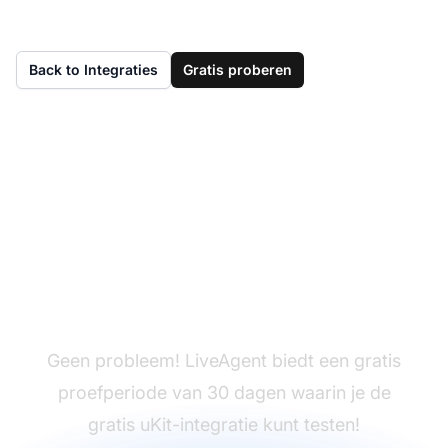
Back to Integraties
Gratis proberen
Nog geen LiveAgent?
Geen probleem! LiveAgent biedt een gratis
proefperiode van 30 dagen waarin je de
gratis uKit-integratie kunt testen!