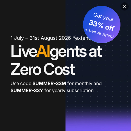
Get your
33% off
+ free AI Agent
1 July – 31st August 2026 *extended
Live
AI
gents at
Zero Cost
Use code
SUMMER-33M
for monthly and
SUMMER-33Y
for yearly subscription