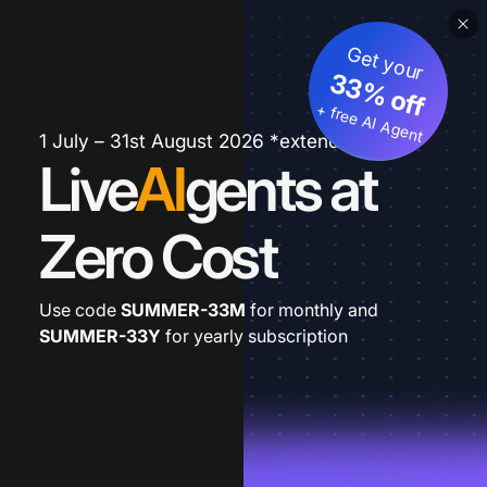
Get your
33% off
+ free AI Agent
1 July – 31st August 2026 *extended
Live
AI
gents at
Zero Cost
Use code
SUMMER-33M
for monthly and
SUMMER-33Y
for yearly subscription