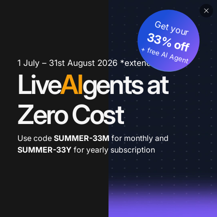
Get your
33% off
+ free AI Agent
1 July – 31st August 2026 *extended
Live
AI
gents at
Zero Cost
Use code
SUMMER-33M
for monthly and
SUMMER-33Y
for yearly subscription