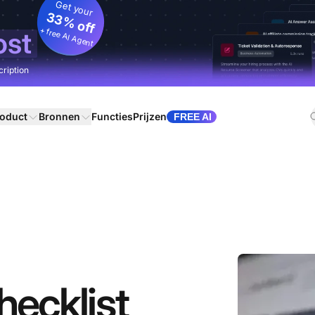
Get your
33% off
+ free AI Agent
ost
cription
oduct
Bronnen
Functies
Prijzen
FREE AI
hecklist