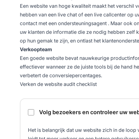
Een website van hoge kwaliteit maakt het verschil 
hebben van een live chat of een live callcenter op u
contact met een
ondersteuningsagent
. Maar ook o
uw klanten de informatie die ze nodig hebben zelf k
op hun gemak te zijn, en ontlast het klantenonders
Verkoopteam
Een goede website bevat nauwkeurige productinform
effectiever wanneer ze de juiste tools bij de hand
verbetert de conversiepercentages.
Verken de website audit checklist
Website audit checklist
Volg bezoekers en controleer uw web
Het is belangrijk dat uw website zich in de loop
leidt tot meer verkeer en een betere gebruikers