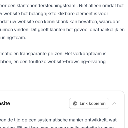
voor een
klantenondersteuningsteam
. Niet alleen omdat het
w website het belangrijkste klikbare element is voor
mdat uw website
een kennisbank
kan bevatten, waardoor
unnen vinden. Dit geeft klanten het gevoel onafhankelijk en
teuningsteam.
atie en transparante prijzen. Het verkoopteam is
 hebben, en een foutloze website-browsing-ervaring
site
Link kopiëren
 van de tijd op een systematische manier ontwikkelt, wat
ervaring. Bij het bouwen van een snelle website kunnen