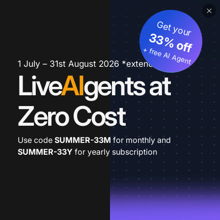
Get your
33% off
+ free AI Agent
1 July – 31st August 2026 *extended
Live
AI
gents at
Zero Cost
Use code
SUMMER-33M
for monthly and
SUMMER-33Y
for yearly subscription