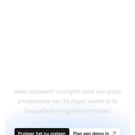
Heb je LiveAgent nog
niet?
Geen probleem! LiveAgent biedt een gratis
proefperiode van 30 dagen waarin je de
ChargeDesk-integratie kunt testen!
Probeer het nu meteen
Plan een demo in