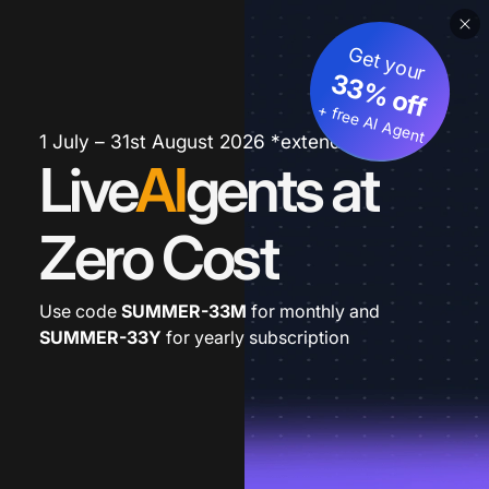
Get your
33% off
+ free AI Agent
1 July – 31st August 2026 *extended
Live
AI
gents at
Zero Cost
Use code
SUMMER-33M
for monthly and
SUMMER-33Y
for yearly subscription