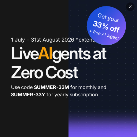
Get your
33% off
+ free AI Agent
1 July – 31st August 2026 *extended
Live
AI
gents at
Zero Cost
Use code
SUMMER-33M
for monthly and
SUMMER-33Y
for yearly subscription