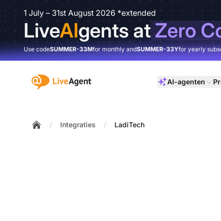
1 July – 31st August 2026 *extended
Live
AI
gents at
Zero C
Use code
SUMMER-33M
for monthly and
SUMMER-33Y
for yearly subs
:site.title
AI-agenten
Pr
/
/
Integraties
LadiTech
Home