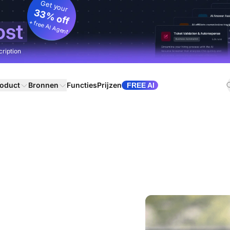
Get your
33% off
+ free AI Agent
ost
cription
oduct
Bronnen
Functies
Prijzen
FREE AI