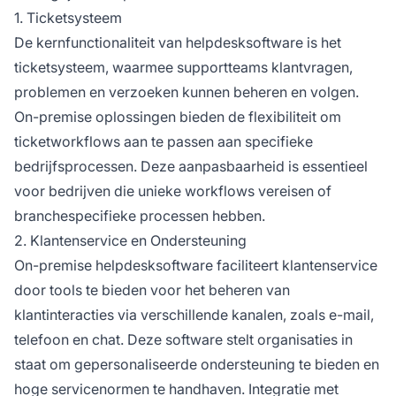
eigen IT-infrastructuur. Deze opzet biedt
1. Ticketsysteem
aanzienlijke voordelen op het gebied van
De kernfunctionaliteit van helpdesksoftware is het
controle, beveiliging en maatwerk, waardoor
ticketsysteem, waarmee supportteams klantvragen,
het voor veel bedrijven aantrekkelijk is. In
tegenstelling tot cloud-gebaseerde
problemen en verzoeken kunnen beheren en volgen.
oplossingen geeft on-premise
On-premise oplossingen bieden de flexibiliteit om
helpdesksoftware organisaties volledige
ticketworkflows aan te passen aan specifieke
controle over hun data, beveiliging en
bedrijfsprocessen. Deze aanpasbaarheid is essentieel
aanpassingsmogelijkheden. Deze woordenlijst
voor bedrijven die unieke workflows vereisen of
verkent de verschillende aspecten van on-
branchespecifieke processen hebben.
premise helpdesksoftware, waaronder de
functies, voordelen en aandachtspunten bij
2. Klantenservice en Ondersteuning
implementatie.
On-premise helpdesksoftware faciliteert klantenservice
door tools te bieden voor het beheren van
klantinteracties via verschillende kanalen, zoals e-mail,
telefoon en chat. Deze software stelt organisaties in
staat om gepersonaliseerde ondersteuning te bieden en
hoge servicenormen te handhaven. Integratie met