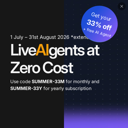
Get your
33% off
+ free AI Agent
1 July – 31st August 2026 *extended
Live
AI
gents at
Zero Cost
Use code
SUMMER-33M
for monthly and
SUMMER-33Y
for yearly subscription