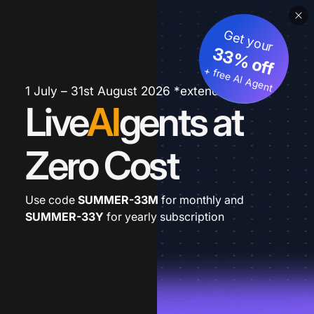
Get your
33% off
+ free AI Agent
1 July – 31st August 2026 *extended
Live
AI
gents at
Zero Cost
Use code
SUMMER-33M
for monthly and
SUMMER-33Y
for yearly subscription