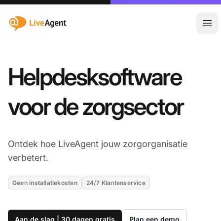
:site.title
Hoo
Helpdesksoftware
voor de zorgsector
Ontdek hoe LiveAgent jouw zorgorganisatie
verbetert.
Geen installatiekosten
24/7 Klantenservice
Aan de slag | 30 dagen gratis
Plan een demo