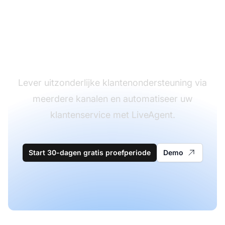
De leider in
klantenservice
software
Lever uitzonderlijke klantenondersteuning via
meerdere kanalen en automatiseer uw
klantenservice met LiveAgent.
Start 30-dagen gratis proefperiode
Demo