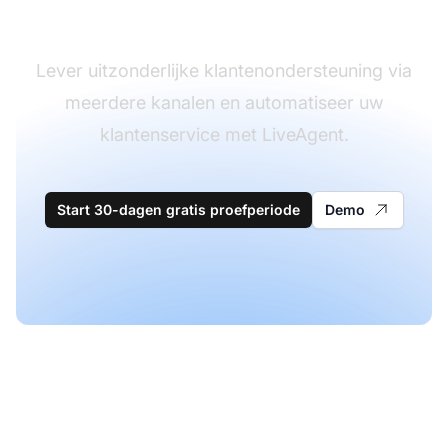
software
Lever uitzonderlijke klantenondersteuning via
meerdere kanalen en automatiseer uw
klantenservice met LiveAgent.
Start 30-dagen gratis proefperiode
Demo