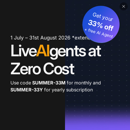
Get your
33% off
+ free AI Agent
1 July – 31st August 2026 *extended
Live
AI
gents at
Zero Cost
Use code
SUMMER-33M
for monthly and
SUMMER-33Y
for yearly subscription