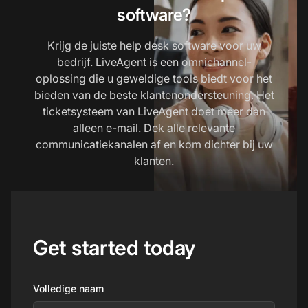
software?
Krijg de juiste help desk software voor uw
bedrijf. LiveAgent is een omnichannel-
oplossing die u geweldige tools biedt voor het
bieden van de beste klantenondersteuning. Het
ticketsysteem van LiveAgent doet meer dan
alleen e-mail. Dek alle relevante
communicatiekanalen af en kom dichter bij uw
klanten.
Get started today
Volledige naam