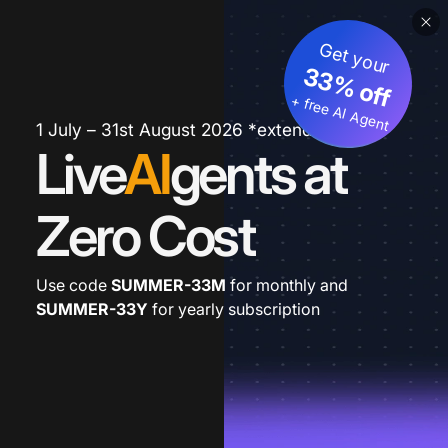
Get your
33% off
+ free AI Agent
1 July – 31st August 2026 *extended
Live
AI
gents at
Zero Cost
Use code
SUMMER-33M
for monthly and
SUMMER-33Y
for yearly subscription