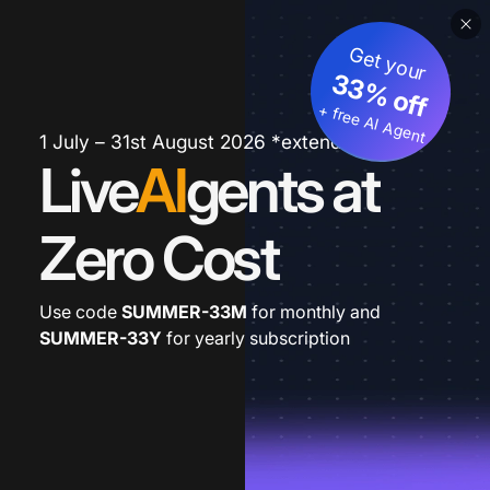
Get your
33% off
+ free AI Agent
1 July – 31st August 2026 *extended
Live
AI
gents at
Zero Cost
Use code
SUMMER-33M
for monthly and
SUMMER-33Y
for yearly subscription