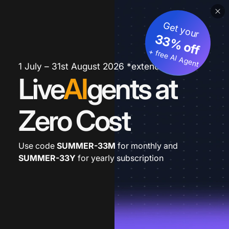
Get your
33% off
+ free AI Agent
1 July – 31st August 2026 *extended
Live
AI
gents at
Zero Cost
Use code
SUMMER-33M
for monthly and
SUMMER-33Y
for yearly subscription