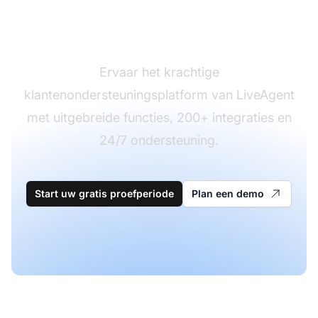
Klaar om over te
stappen?
Ervaar het krachtige
klantenondersteuningsplatform van LiveAgent
met uitgebreide functies, 200+ integraties en
24/7 ondersteuning.
Start uw gratis proefperiode
Plan een demo