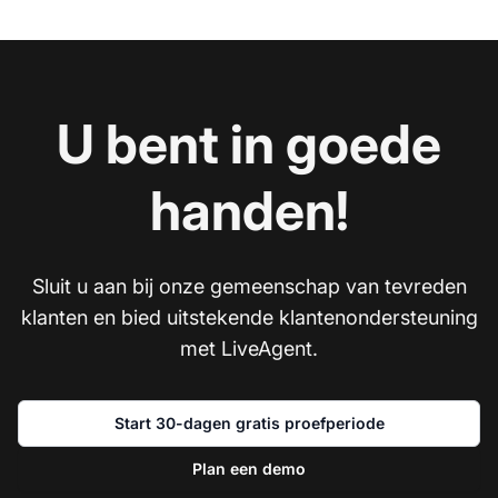
U bent in goede
handen!
Sluit u aan bij onze gemeenschap van tevreden
klanten en bied uitstekende klantenondersteuning
met LiveAgent.
Start 30-dagen gratis proefperiode
Plan een demo
Ne