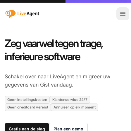
:site.title
Hoo
Zeg vaarwel tegen trage,
inferieure software
Schakel over naar LiveAgent en migreer uw
gegevens van Gist vandaag.
Geen instellingskosten
Klantenservice 24/7
Geen creditcard vereist
Annuleer op elk moment
Gratis aan de slag
Plan een demo