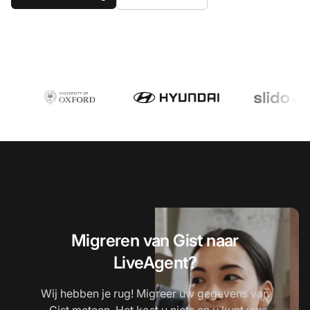
Migreren van Gist naar
LiveAgent?
Wij hebben je rug! Migreer uw gegevens van
Gist meteen. Het kost u niets en u kunt uw