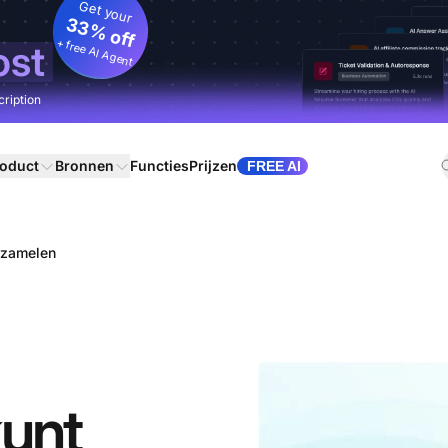
Get your
33% off
+ free AI Agent
ost
cription
oduct
Bronnen
Functies
Prijzen
FREE AI
rzamelen
kunt