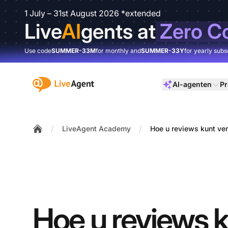
1 July – 31st August 2026 *extended
Live
AI
gents at
Zero C
Use code
SUMMER-33M
for monthly and
SUMMER-33Y
for yearly subs
:site.title
AI-agenten
Pr
/
/
LiveAgent Academy
Hoe u reviews kunt ve
Home
Hoe u reviews 