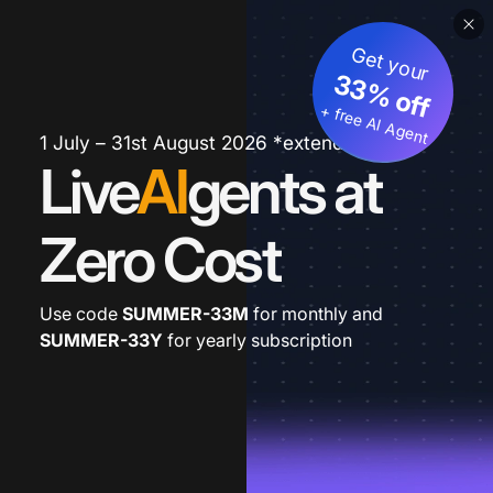
Get your
33% off
+ free AI Agent
1 July – 31st August 2026 *extended
Live
AI
gents at
Zero Cost
Use code
SUMMER-33M
for monthly and
SUMMER-33Y
for yearly subscription