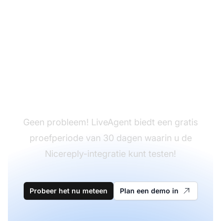
Hebt u LiveAgent nog
niet?
Geen probleem! LiveAgent biedt een gratis
proefperiode van 30 dagen waarin u de
Nicereply-integratie kunt testen!
Probeer het nu meteen
Plan een demo in