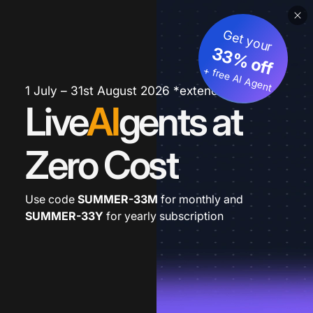
Get your
33% off
+ free AI Agent
1 July – 31st August 2026 *extended
Live
AI
gents at
Zero Cost
Use code
SUMMER-33M
for monthly and
SUMMER-33Y
for yearly subscription