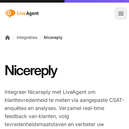
:site.title
Hoo
/
/
Integraties
Nicereply
Home
Nicereply
Integreer Nicereply met LiveAgent om
klanttevredenheid te meten via aangepaste CSAT-
enquêtes en analyses. Verzamel real-time
feedback van klanten, volg
tevredenheidsmaatstaven en verbeter uw