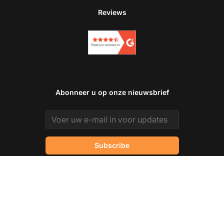
Reviews
Abonneer u op onze nieuwsbrief
Email address
Subscribe
Ne
Kies uw taal
Selecteer uw gewenste taal om door de site te navigeren.