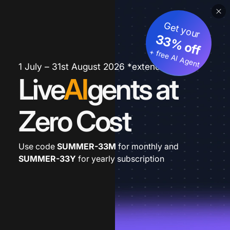
Get your
33% off
+ free AI Agent
1 July – 31st August 2026 *extended
Live
AI
gents at
Zero Cost
Use code
SUMMER-33M
for monthly and
SUMMER-33Y
for yearly subscription