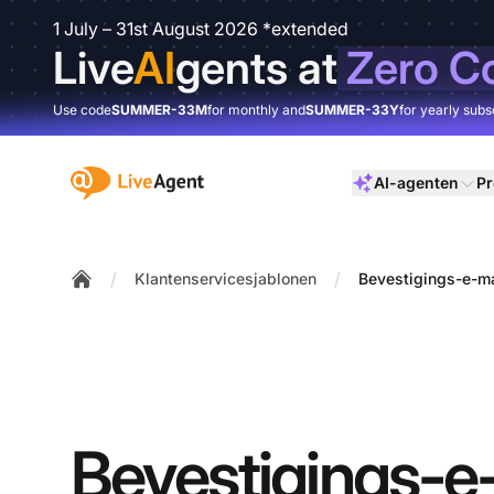
1 July – 31st August 2026 *extended
Live
AI
gents at
Zero C
Use code
SUMMER-33M
for monthly and
SUMMER-33Y
for yearly subs
:site.title
AI-agenten
Pr
/
/
Klantenservicesjablonen
Bevestigings-e-ma
Home
Bevestigings-e