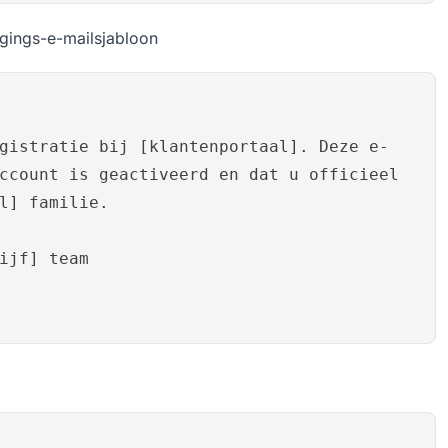
igings-e-mailsjabloon
gistratie bij [klantenportaal]. Deze e-
ccount is geactiveerd en dat u officieel
l] familie.
ijf] team