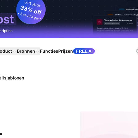
Get your
33% off
+ free AI Agent
ost
cription
oduct
Bronnen
Functies
Prijzen
FREE AI
ilsjablonen
-