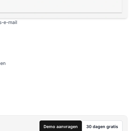
s-e-mail
ken
Demo aanvragen
30 dagen gratis
.