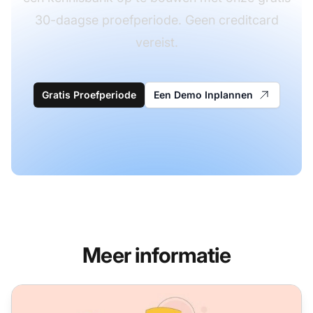
30-daagse proefperiode. Geen creditcard
vereist.
Gratis Proefperiode
Een Demo Inplannen
Meer informatie
Hoe u in 6 eenvoudige stappen een kennisbank kunt make