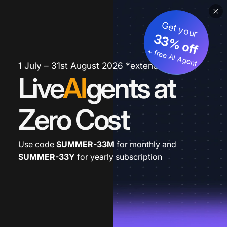
Get your
33% off
+ free AI Agent
1 July – 31st August 2026 *extended
Live
AI
gents at
Zero Cost
Use code
SUMMER-33M
for monthly and
SUMMER-33Y
for yearly subscription