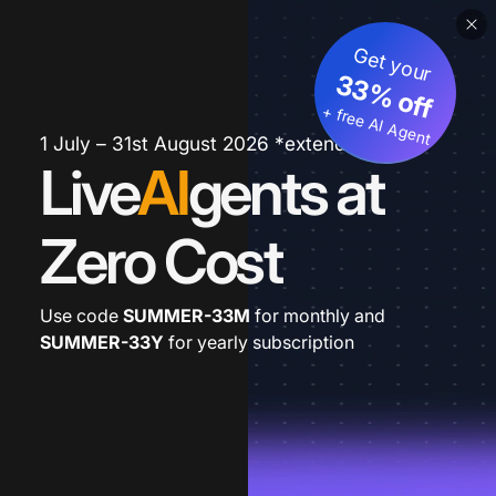
Get your
33% off
+ free AI Agent
1 July – 31st August 2026 *extended
Live
AI
gents at
Zero Cost
Use code
SUMMER-33M
for monthly and
SUMMER-33Y
for yearly subscription